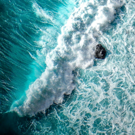
Поддержка
Мы принимаем:
Контакты
Как вернуть или обменять
Доставка и оплата
Покупателям
Программа лояльности
Подарочные сертификаты
Для регионов
Агротуризм
Рецепты
Бизнесу