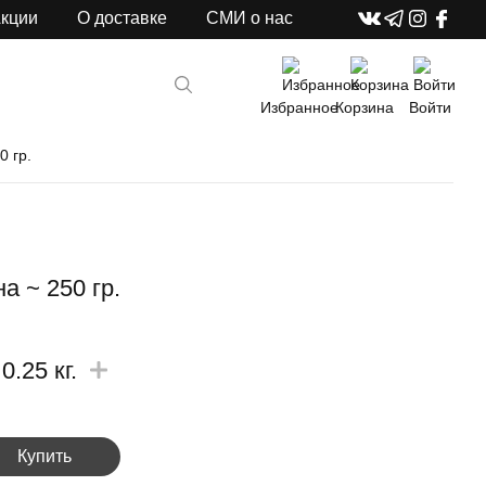
кции
О доставке
СМИ о нас
Избранное
Корзина
Войти
0 гр.
а ~ 250 гр.
0.25
кг.
Купить