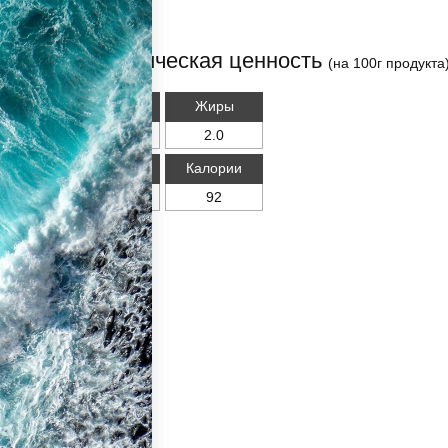
Энергетическая ценность
(на 100г продукта
Белки
Жиры
17.0
2.0
Углеводы
Калории
3.0
92