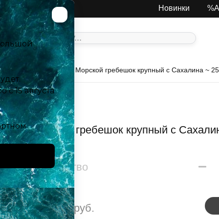
Москва
Новинки
%А
, креветки, гребешки
Морской гребешок крупный с Сахалина ~ 25
Морской гребешок крупный с Сахалин
Количество
1500
руб.