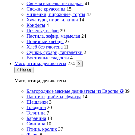
Свежая выпечка не сладкая
41
Свежие круассаны
15
Чизкейки, пирожные, торты
47
Хачапури, пироги, киши
14
Конфеты
4
Печенье, вафли
29
Пастила, зефир, мармелад
24
Полезные хлебцы
27
Хлеб без глютена
11
Сушки, сухари, тарталетки
2
Восточные сладости
4
Мясо, птица, деликатесы
274
Назад
Мясо, птица, деликатесы
Благородные мясные деликатесы из Европы ✪
39
Паштеты, рийеты, фуа-гра
14
Шашлыки
3
Говядина
20
Телятина
7
Баранина
13
Свинина
10
Птица, кролик
37
Фарш
8