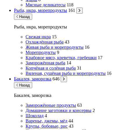
Мясные деликатесы
118
Рыба, икра, морепродукты
161
Назад
Рыба, икра, морепродукты
Свежая икра
15
Охлаждённая рыба
43
Живая рыба и морепродукты
16
Морепродукты
9
Крабовое мясо, креветки, гребешки
17
Заморожённая рыба
14
Копчёная и солёная рыба
31
Вяленая, сушёная рыба и морепродукты
16
Бакалея, заморозка
646
Назад
Бакалея, заморозка
Заморожённые продукты
63
Домашние заготовки и консервы
2
Шоколад
4
Варенье, джемы, мёд
44
Крупы, бобовые, рис
43