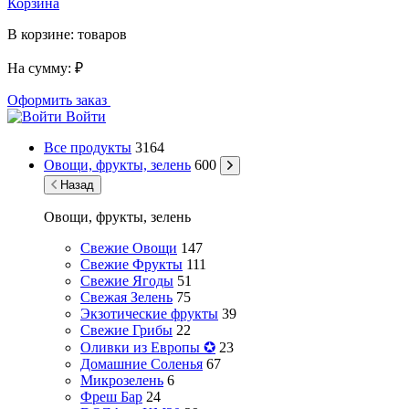
Корзина
В корзине:
товаров
На сумму:
₽
Оформить заказ
Войти
Все продукты
3164
Овощи, фрукты, зелень
600
Назад
Овощи, фрукты, зелень
Свежие Овощи
147
Свежие Фрукты
111
Свежие Ягоды
51
Свежая Зелень
75
Экзотические фрукты
39
Свежие Грибы
22
Оливки из Европы ✪
23
Домашние Соленья
67
Микрозелень
6
Фреш Бар
24