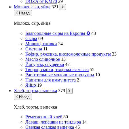
DOZA от KM20
29
Молоко, сыр, яйца
321
Назад
Молоко, сыр, яйца
Благородные сыры из Европы ✪
43
Сыры
69
Молоко, сливки
24
Сметана
11
Кефир, ряженка, кисломолочные продукты
33
Масло сливочное
13
Йогурты, сгущёнка
42
Творог, сырки, творожная масса
55
Растительные молочные продукты
10
Напитки для иммунитета
2
Яйцо
19
Хлеб, торты, выпечка
379
Назад
Хлеб, торты, выпечка
Ремесленный хлеб
80
Лаваш, лепёшки из тандыра
14
Свежая сладкая выпечка
45