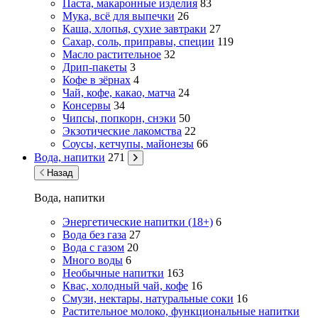
Паста, макаронные изделия
83
Мука, всё для выпечки
26
Каша, хлопья, сухие завтраки
27
Сахар, соль, приправы, специи
119
Масло растительное
32
Дрип-пакеты
3
Кофе в зёрнах
4
Чай, кофе, какао, матча
24
Консервы
34
Чипсы, попкорн, снэки
50
Экзотические лакомства
22
Соусы, кетчупы, майонезы
66
Вода, напитки
271
Назад
Вода, напитки
Энергетические напитки (18+)
6
Вода без газа
27
Вода с газом
20
Много воды
6
Необычные напитки
163
Квас, холодный чай, кофе
16
Смузи, нектары, натуральные соки
16
Растительное молоко, функциональные напитки