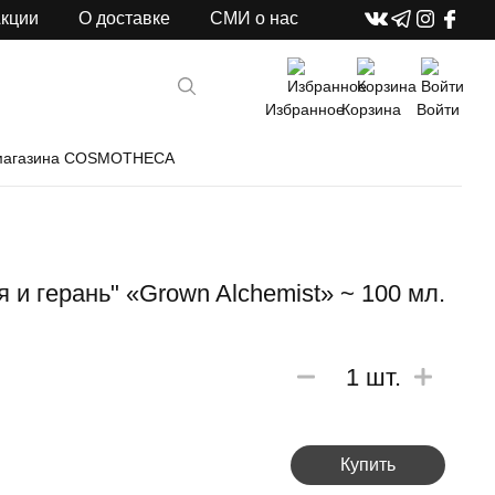
кции
О доставке
СМИ о нас
Избранное
Корзина
Войти
от магазина COSMOTHECA
и герань" «Grown Alchemist» ~ 100 мл.
1
шт.
Купить