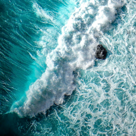
Поддержка
Мы принимаем:
Контакты
Как вернуть или обменять
Доставка и оплата
Покупателям
Программа лояльности
Подарочные сертификаты
Для регионов
Агротуризм
Рецепты
Бизнесу