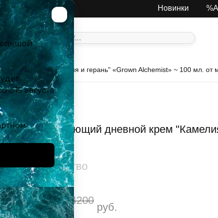
од:
Москва
Новинки
%А
дневной крем "Камелия и герань" «Grown Alchemist» ~ 100 мл. 
Увлажняющий дневной крем "Камелия 
Количество
4200
3900
руб.