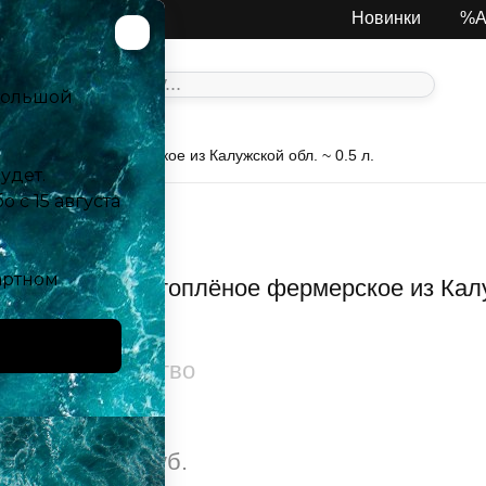
Москва
Новинки
%А
ко топлёное фермерское из Калужской обл. ~ 0.5 л.
Молоко топлёное фермерское из Калуж
Количество
230
руб.