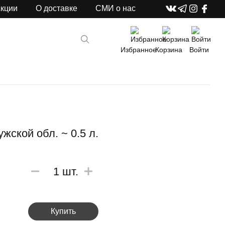
кции
О доставке
СМИ о нас
Избранное
Корзина
Войти
ской обл. ~ 0.5 л.
1
шт.
Купить