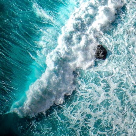
Поддержка
Мы принимаем:
Контакты
Как вернуть или обменять
Доставка и оплата
Покупателям
Программа лояльности
Подарочные сертификаты
Для регионов
Агротуризм
Рецепты
Бизнесу