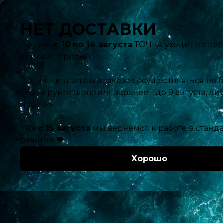
Ближайшая доставка:
Завтра с 12:00
Ваш город:
Каталог
Главная
Каталог
Молоко, сыр, яйца
Молоко, сливки
Моло
руб.
230