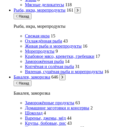
Мясные деликатесы
118
Рыба, икра, морепродукты
161
Назад
Рыба, икра, морепродукты
Свежая икра
15
Охлаждённая рыба
43
Живая рыба и морепродукты
16
Морепродукты
9
Крабовое мясо, креветки, гребешки
17
Заморожённая рыба
14
Копчёная и солёная рыба
31
Вяленая, сушёная рыба и морепродукты
16
Бакалея, заморозка
646
Назад
Бакалея, заморозка
Заморожённые продукты
63
Домашние заготовки и консервы
2
Шоколад
4
Варенье, джемы, мёд
44
Крупы, бобовые, рис
43