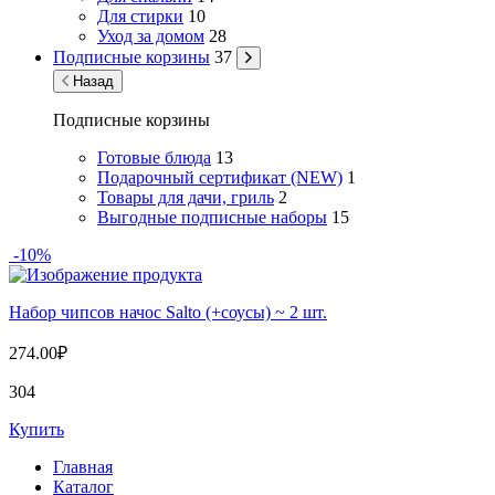
Для стирки
10
Уход за домом
28
Подписные корзины
37
Назад
Подписные корзины
Готовые блюда
13
Подарочный сертификат (NEW)
1
Товары для дачи, гриль
2
Выгодные подписные наборы
15
-10%
Набор чипсов начос Salto (+соусы) ~ 2 шт.
274.00
₽
304
Купить
Главная
Каталог