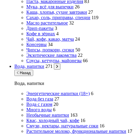
Паста, макаронные изделия
83
Мука, всё для выпечки
26
Каша, хлопья, сухие завтраки
27
Сахар, соль, приправы, специи
119
Масло растительное
32
Дрип-пакеты
3
Кофе в зёрнах
4
Чай, кофе, какао, матча
24
Консервы
34
Чипсы, попкорн, снэки
50
Экзотические лакомства
22
Соусы, кетчупы, майонезы
66
Вода, напитки
271
Назад
Вода, напитки
Энергетические напитки (18+)
6
Вода без газа
27
Вода с газом
20
Много воды
6
Необычные напитки
163
Квас, холодный чай, кофе
16
Смузи, нектары, натуральные соки
16
Растительное молоко, функциональные напитки
17