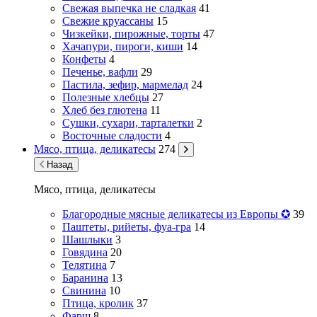
Свежая выпечка не сладкая
41
Свежие круассаны
15
Чизкейки, пирожные, торты
47
Хачапури, пироги, киши
14
Конфеты
4
Печенье, вафли
29
Пастила, зефир, мармелад
24
Полезные хлебцы
27
Хлеб без глютена
11
Сушки, сухари, тарталетки
2
Восточные сладости
4
Мясо, птица, деликатесы
274
Назад
Мясо, птица, деликатесы
Благородные мясные деликатесы из Европы ✪
39
Паштеты, рийеты, фуа-гра
14
Шашлыки
3
Говядина
20
Телятина
7
Баранина
13
Свинина
10
Птица, кролик
37
Фарш
8