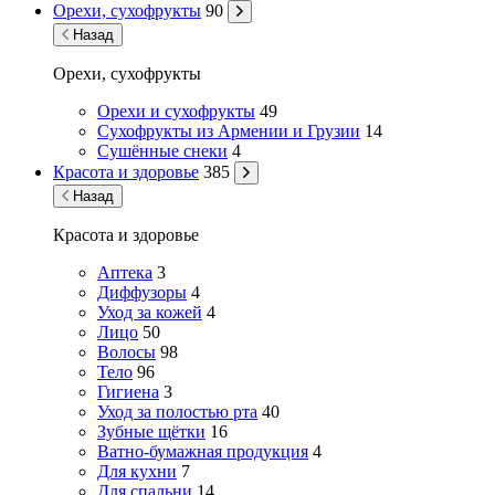
Орехи, сухофрукты
90
Назад
Орехи, сухофрукты
Орехи и сухофрукты
49
Сухофрукты из Армении и Грузии
14
Сушённые снеки
4
Красота и здоровье
385
Назад
Красота и здоровье
Аптека
3
Диффузоры
4
Уход за кожей
4
Лицо
50
Волосы
98
Тело
96
Гигиена
3
Уход за полостью рта
40
Зубные щётки
16
Ватно-бумажная продукция
4
Для кухни
7
Для спальни
14