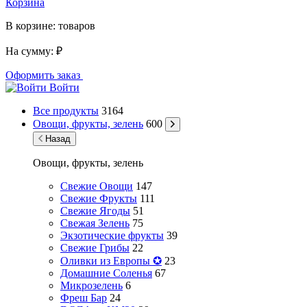
Корзина
В корзине:
товаров
На сумму:
₽
Оформить заказ
Войти
Все продукты
3164
Овощи, фрукты, зелень
600
Назад
Овощи, фрукты, зелень
Свежие Овощи
147
Свежие Фрукты
111
Свежие Ягоды
51
Свежая Зелень
75
Экзотические фрукты
39
Свежие Грибы
22
Оливки из Европы ✪
23
Домашние Соленья
67
Микрозелень
6
Фреш Бар
24