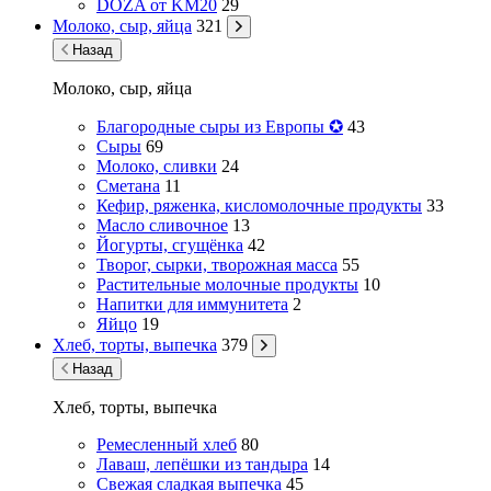
DOZA от KM20
29
Молоко, сыр, яйца
321
Назад
Молоко, сыр, яйца
Благородные сыры из Европы ✪
43
Сыры
69
Молоко, сливки
24
Сметана
11
Кефир, ряженка, кисломолочные продукты
33
Масло сливочное
13
Йогурты, сгущёнка
42
Творог, сырки, творожная масса
55
Растительные молочные продукты
10
Напитки для иммунитета
2
Яйцо
19
Хлеб, торты, выпечка
379
Назад
Хлеб, торты, выпечка
Ремесленный хлеб
80
Лаваш, лепёшки из тандыра
14
Свежая сладкая выпечка
45