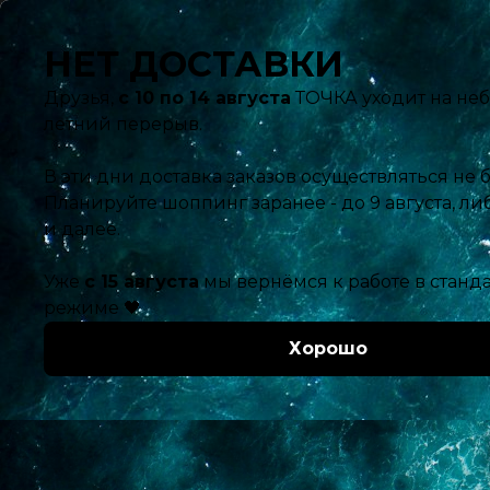
Ближайшая доставка:
09.08.2026 с 10:00
Ваш гор
Каталог
290
Главная
Акции
Бакалея, заморозка
Сахар, соль, приправы
руб.
150