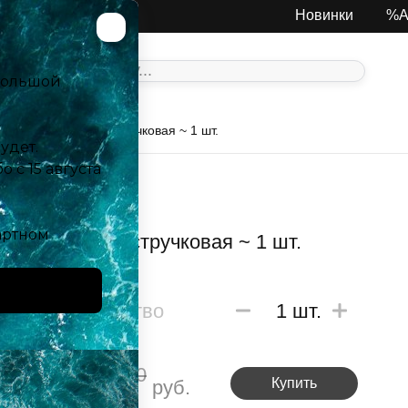
од:
Москва
Новинки
%А
, специи
Ваниль стручковая ~ 1 шт.
Ваниль стручковая ~ 1 шт.
Количество
1
шт.
290
150
Купить
руб.