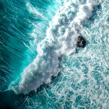
Поддержка
Мы принимаем:
Контакты
Как вернуть или обменять
Доставка и оплата
Покупателям
Программа лояльности
Подарочные сертификаты
Для регионов
Агротуризм
Рецепты
Бизнесу